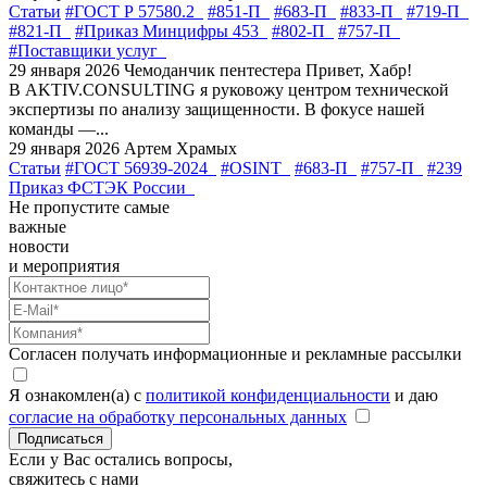
Статьи
#ГОСТ Р 57580.2
#851-П
#683-П
#833-П
#719-П
#821-П
#Приказ Минцифры 453
#802-П
#757-П
#Поставщики услуг
29 января 2026
Чемоданчик пентестера
Привет, Хабр!
В AKTIV.CONSULTING я руковожу центром технической
экспертизы по анализу защищенности. В фокусе нашей
команды —...
29 января 2026
Артем Храмых
Статьи
#ГОСТ 56939-2024
#OSINT
#683-П
#757-П
#239
Приказ ФСТЭК России
Не пропустите самые
важные
новости
и мероприятия
Согласен получать информационные и рекламные рассылки
Я ознакомлен(а) с
политикой конфиденциальности
и даю
согласие на обработку персональных данных
Подписаться
Если у Вас остались вопросы,
свяжитесь с нами