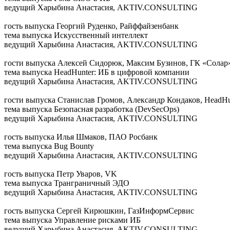
ведущий
Харыбина Анастасия, AKTIV.CONSULTING
гость выпуска
Георгий Руденко, Райффайзенбанк
тема выпуска
Искусственный интеллект
ведущий
Харыбина Анастасия, AKTIV.CONSULTING
гости выпуска
Алексей Сидорюк, Максим Бузинов, ГК «Солар
тема выпуска
HeadHunter: ИБ в цифровой компании
ведущий
Харыбина Анастасия, AKTIV.CONSULTING
гости выпуска
Станислав Громов, Александр Кондаков, HeadHu
тема выпуска
Безопасная разработка (DevSecOps)
ведущий
Харыбина Анастасия, AKTIV.CONSULTING
гость выпуска
Илья Шмаков, ПАО Росбанк
тема выпуска
Bug Bounty
ведущий
Харыбина Анастасия, AKTIV.CONSULTING
гость выпуска
Петр Уваров, VK
тема выпуска
Транграничный ЭДО
ведущий
Харыбина Анастасия, AKTIV.CONSULTING
гость выпуска
Сергей Кирюшкин, ГазИнформСервис
тема выпуска
Управление рисками ИБ
ведущий
Харыбина Анастасия, AKTIV.CONSULTING