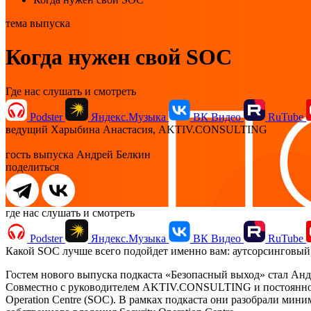
тема выпуска
Когда нужен свой SOC
Где нас слушать и смотреть
Podster
Яндекс.Музыка
ВК Видео
RuTube
ведущий
Харыбина Анастасия, AKTIV.CONSULTING
гость выпуска
Андрей Белкин
поделиться
где нас слушать и смотреть
Podster
Яндекс.Музыка
ВК Видео
RuTube
Какой SOC лучше всего подойдет именно вам: аутсорсинговы
Гостем нового выпуска подкаста «Безопасный выход» стал Андре
Совместно с руководителем AKTIV.CONSULTING и постоянной 
Operation Centre (SOC). В рамках подкаста они разобрали ми