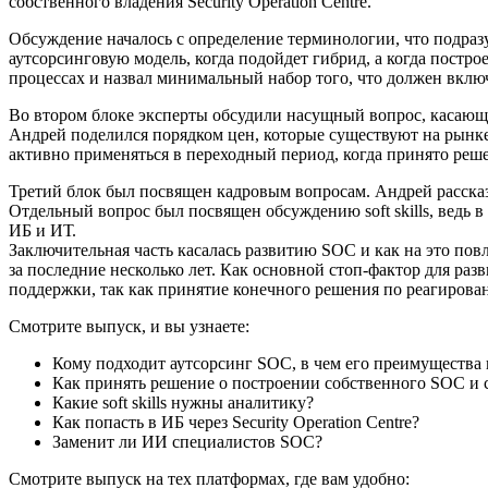
собственного владения Security Operation Centre.
Обсуждение началось с определение терминологии, что подразум
аутсорсинговую модель, когда подойдет гибрид, а когда пост
процессах и назвал минимальный набор того, что должен вклю
Во втором блоке эксперты обсудили насущный вопрос, касаю
Андрей поделился порядком цен, которые существуют на рынке,
активно применяться в переходный период, когда принято реш
Третий блок был посвящен кадровым вопросам. Андрей расска
Отдельный вопрос был посвящен обсуждению soft skills, ведь
ИБ и ИТ.
Заключительная часть касалась развитию SOC и как на это пов
за последние несколько лет. Как основной стоп-фактор для ра
поддержки, так как принятие конечного решения по реагирова
Смотрите выпуск, и вы узнаете:
Кому подходит аутсорсинг SOC, в чем его преимущества 
Как принять решение о построении собственного SOC и с
Какие soft skills нужны аналитику?
Как попасть в ИБ через Security Operation Centre?
Заменит ли ИИ специалистов SOC?
Смотрите выпуск на тех платформах, где вам удобно: