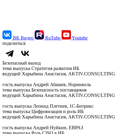
ВК Видео
RuTube
Youtube
поделиться
Безопасный выход
тема выпуска
Стратегия развития ИБ
ведущий
Харыбина Анастасия, AKTIV.CONSULTING
гость выпуска
Андрей Абашев, Норникель
тема выпуска
Безопасность поставщиков
ведущий
Харыбина Анастасия, AKTIV.CONSULTING
гость выпуска
Леонид Плетнев, 1С-Битрикс
тема выпуска
Цифровизация и роль ИБ
ведущий
Харыбина Анастасия, AKTIV.CONSULTING
гость выпуска
Андрей Нуйкин, ЕВРАЗ
тема выпуска
Роль CISO в ИБ