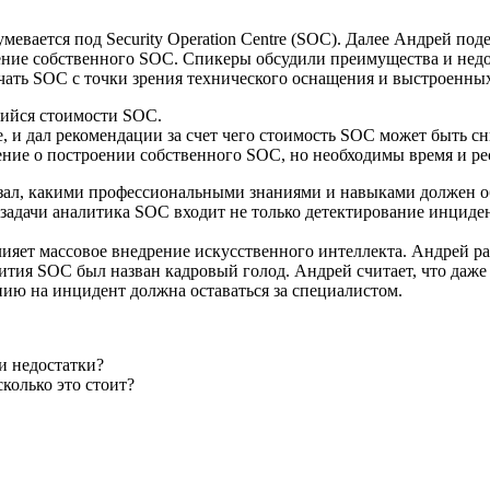
евается под Security Operation Centre (SOC). Далее Андрей под
роение собственного SOC. Спикеры обсудили преимущества и нед
чать SOC с точки зрения технического оснащения и выстроенны
щийся стоимости SOC.
 и дал рекомендации за счет чего стоимость SOC может быть сн
ение о построении собственного SOC, но необходимы время и ре
зал, какими профессиональными знаниями и навыками должен об
 в задачи аналитика SOC входит не только детектирование инци
лияет массовое внедрение искусственного интеллекта. Андрей р
звития SOC был назван кадровый голод. Андрей считает, что да
нию на инцидент должна оставаться за специалистом.
и недостатки?
колько это стоит?