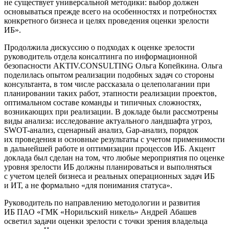
не существует универсальной методики: выбор должен
основываться прежде всего на особенностях и потребностях
конкретного бизнеса и целях проведения оценки зрелости
ИБ».
Продолжила дискуссию о подходах к оценке зрелости
руководитель отдела консалтинга по информационной
безопасности AKTIV.CONSULTING Ольга Копейкина. Ольга
поделилась опытом реализации подобных задач со стороны
консультанта, в том числе рассказала о целеполагании при
планировании таких работ, этапности реализации проектов,
оптимальном составе команды и типичных сложностях,
возникающих при реализации. В докладе были рассмотрены
виды анализа: исследование актуального ландшафта угроз,
SWOT-анализ, сценарный анализ, Gap-анализ, порядок
их проведения и основные результаты с учетом применимости
в дальнейшей работе и оптимизации процессов ИБ. Акцент
доклада был сделан на том, что любые мероприятия по оценке
уровня зрелости ИБ должны планироваться и выполняться
с учетом целей бизнеса и реальных операционных задач ИБ
и ИТ, а не формально «для понимания статуса».
Руководитель по направлению методологии и развития
ИБ ПАО «ГМК «Норильский никель» Андрей Абашев
осветил задачи оценки зрелости с точки зрения владельца