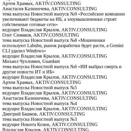
Артем Храмых, AKTIV.CONSULTING
Анастасия Калиничева, AKTIV.CONSULTING
тема выпуска
Новостной выпуск №9 «Российские компании
увеличивают бюджеты на ИБ, а злоумышленники строят
собственные сотовые сети»
ведущие
Владислав Крылов, AKTIV.CONSULTING
Олег Симаков, AKTIV.CONSULTING
тема выпуска
Новостной выпуск №8 «Мошенники
используют Labubu, рынок разработки будет расти, а Gemini
CLI удалил Windows»
ведущие
Владислав Крылов, AKTIV.CONSULTING
Михаил Чухломин, Guardant
тема выпуска
Новостной выпуск №6 «ИИ выбрал смерть и
другие новости ИТ и ИБ»
ведущие
Владислав Крылов, AKTIV.CONSULTING
Артем Храмых, AKTIV.CONSULTING
тема выпуска
Новостной выпуск №5
ведущие
Владислав Крылов, AKTIV.CONSULTING
Анастасия Калиничева, AKTIV.CONSULTING
тема выпуска
Новостной выпуск №4
ведущие
Владислав Крылов, AKTIV.CONSULTING
Дмитрий Башков, AKTIV.CONSULTING
тема выпуска
Новостной выпуск №3
ведущие
Никита Козин, AKTIV.CONSULTING
Владислав Крылов, AKTIV.CONSULTING