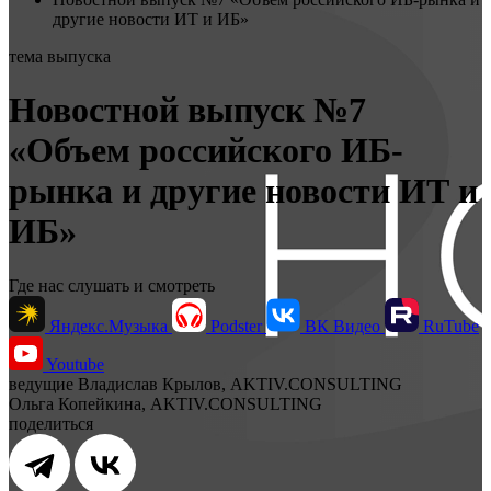
другие новости ИТ и ИБ»
тема выпуска
Новостной выпуск №7
«Объем российского ИБ-
рынка и другие новости ИТ и
ИБ»
Где нас слушать и смотреть
Яндекс.Музыка
Podster
ВК Видео
RuTube
Youtube
ведущие
Владислав Крылов, AKTIV.CONSULTING
Ольга Копейкина, AKTIV.CONSULTING
поделиться