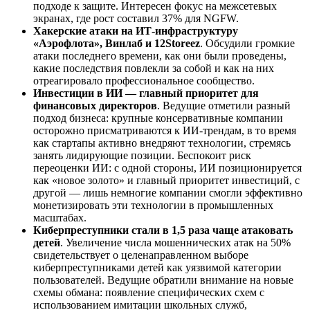
подходе к защите. Интересен фокус на межсетевых
экранах, где рост составил 37% для NGFW.
Хакерские атаки на ИТ-инфраструктуру
«Аэрофлота», Винлаб и 12Storeez
. Обсудили громкие
атаки последнего времени, как они были проведены,
какие последствия повлекли за собой и как на них
отреагировало профессиональное сообщество.
Инвестиции в ИИ — главный приоритет для
финансовых директоров
. Ведущие отметили разный
подход бизнеса: крупные консервативные компании
осторожно присматриваются к ИИ-трендам, в то время
как стартапы активно внедряют технологии, стремясь
занять лидирующие позиции. Беспокоит риск
переоценки ИИ: с одной стороны, ИИ позиционируется
как «новое золото» и главный приоритет инвестиций, с
другой — лишь немногие компании смогли эффективно
монетизировать эти технологии в промышленных
масштабах.
Киберпреступники стали в 1,5 раза чаще атаковать
детей
. Увеличение числа мошеннических атак на 50%
свидетельствует о целенаправленном выборе
киберпреступниками детей как уязвимой категории
пользователей. Ведущие обратили внимание на новые
схемы обмана: появление специфических схем с
использованием имитации школьных служб,