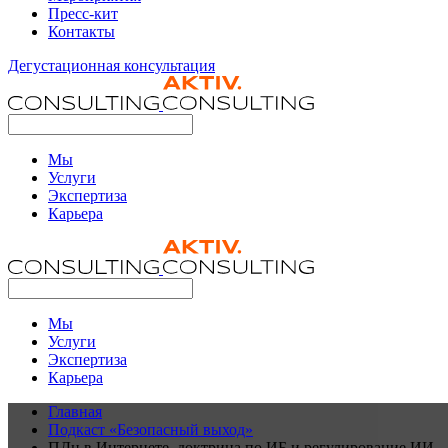
Пресс-кит
Контакты
Дегустационная консультация
Мы
Услуги
Экспертиза
Карьера
Мы
Услуги
Экспертиза
Карьера
Главная
Подкаст «Безопасный выход»
ПДн в Интернете, доктрина по ИБ и регулирование ИИ