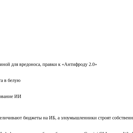
иной для вредоноса, правки к «Антифроду 2.0»
та в белую
рование ИИ
личивают бюджеты на ИБ, а злоумышленники строят собственн