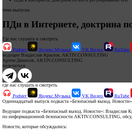
тема выпуска
ПДн в Интернете, доктрина п
Где нас слушать и смотреть
Podster
Яндекс.Музыка
VK Видео
RuTube
ведущие
Владислав Крылов, AKTIV.CONSULTING
Артем Денисов, AKTIV.CONSULTING
поделиться
где нас слушать и смотреть
Podster
Яндекс.Музыка
VK Видео
RuTube
Одиннадцатый выпуск подкаста «Безопасный выход. Новости»
Ведущие подкаста «Безопасный выход. Новости»: Владислав 
по информационной безопасности AKTIV.CONSULTING, обсуди
Новости, которые обсуждались: