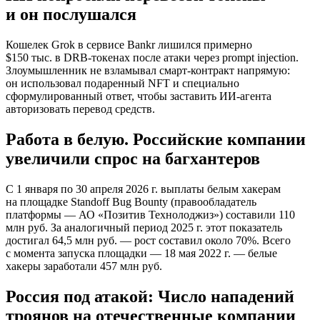
и он послушался
Кошелек Grok в сервисе Bankr лишился примерно
$150 тыс. в DRB-токенах после атаки через prompt injection.
Злоумышленник не взламывал смарт-контракт напрямую:
он использовал подаренный NFT и специально
сформулированный ответ, чтобы заставить ИИ-агента
авторизовать перевод средств.
Работа в белую. Российские компании
увеличили спрос на багхантеров
С 1 января по 30 апреля 2026 г. выплаты белым хакерам
на площадке Standoff Bug Bounty (правообладатель
платформы — АО «Позитив Технолоджиз») составили 110
млн руб. За аналогичный период 2025 г. этот по­казатель
достигал 64,5 млн руб. — рост составил около 70%. Всего
с момента запуска площадки — 18 мая 2022 г. — белые
хакеры заработали 457 млн руб.
Россия под атакой: Число нападений
троянов на отечественные компании