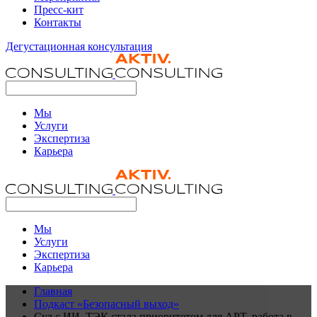
Пресс-кит
Контакты
Дегустационная консультация
Мы
Услуги
Экспертиза
Карьера
Мы
Услуги
Экспертиза
Карьера
Главная
Подкаст «Безопасный выход»
Суд с ИИ, ТЭК стала приоритетом для APT, работа в