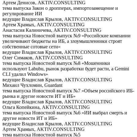
Артем Денисов, AKTIV.CONSULTING
тема выпуска
Закон о дропперах, импортозамещение и
регулирование ИИ
ведущие
Владислав Крылов, AKTIV.CONSULTING
Артем Храмых, AKTIV.CONSULTING
Анастасия Калиничева, AKTIV.CONSULTING
тема выпуска
Новостной выпуск №9 «Российские компании
увеличивают бюджеты на ИБ, а злоумышленники строят
собственные сотовые сети»
ведущие
Владислав Крылов, AKTIV.CONSULTING
Олег Симаков, AKTIV.CONSULTING
тема выпуска
Новостной выпуск №8 «Мошенники
используют Labubu, рынок разработки будет расти, а Gemini
CLI удалил Windows»
ведущие
Владислав Крылов, AKTIV.CONSULTING
Михаил Чухломин, Guardant
тема выпуска
Новостной выпуск №7 «Объем российского ИБ-
рынка и другие новости ИТ и ИБ»
ведущие
Владислав Крылов, AKTIV.CONSULTING
Ольга Копейкина, AKTIV.CONSULTING
тема выпуска
Новостной выпуск №6 «ИИ выбрал смерть и
другие новости ИТ и ИБ»
ведущие
Владислав Крылов, AKTIV.CONSULTING
Артем Храмых, AKTIV.CONSULTING
тема выпуска
Новостной выпуск №5