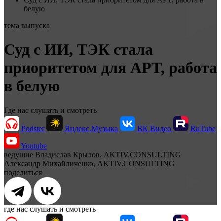
белую
тема выпуска
Суд с ИИ, ТЭК стала
приоритетом для APT, работа
в белую
Где нас слушать и смотреть
Podster
Яндекс.Музыка
ВК Видео
RuTube
Youtube
ведущие
Владислав Крылов, AKTIV.CONSULTING
Александр Михайличенко, AKTIV.CONSULTING
поделиться
где нас слушать и смотреть